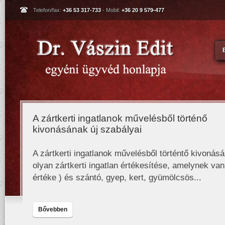
Telefon/fax:
+36 53 317-733
- Mobil:
+36 20 9 579-477
A zártkerti ingatlanok művelésből történő
kivonásának új szabályai
A zártkerti ingatlanok művelésből történtő kivonás
olyan zártkerti ingatlan értékesítése, amelynek va
értéke ) és szántó, gyep, kert, gyümölcsös...
Bővebben